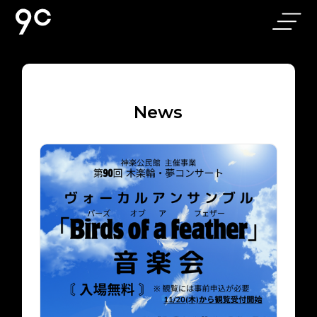
ホーム
アクセス
N
e
w
s
お部屋
よくある質問
9C Cafe & Bar
お問い合わせ
｜旭川駅前の
落ち着いたカ
フェバー
軽朝食
個人情報保護方針
ニュース
ギャラリー