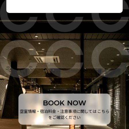
B
O
O
K
N
O
W
空室情報・宿泊料金・注意事項に関しては こちら
をご確認ください