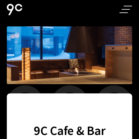
ホーム
アクセス
お部屋
よくある質問
9C Cafe & Bar
お問い合わせ
｜旭川駅前の
落ち着いたカ
フェバー
軽朝食
個人情報保護方針
ニュース
ギャラリー