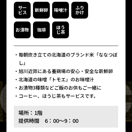
サー
ふり
新鮮卵
味噌汁
ビス
かけ
ほう
お漬物
珈琲
じ茶
毎朝炊き立ての北海道のブランド米「ななつぼ
し」
旭川近郊にある養鶏場の安心・安全な新鮮卵
北海道の味噌「トモエ」のお味噌汁
お漬物3種類などご飯のお供もご一緒に
コーヒー、ほうじ茶もサービスです。
場所：1階
提供時間 6：00～9：00