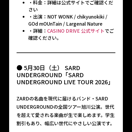
・料金：詳細は公式サイトでご確認くだ
さい
・出演：NOT WONK / chikyunokiki /
GOd mOUnTain / Largenal Nature
・詳細：
CASINO DRIVE 公式サイト
でご
確認ください。
● 5月30日（土） SARD
UNDERGROUND「SARD
UNDERGROUND LIVE TOUR 2026」
ZARDの名曲を現代に届けるバンド・SARD
UNDERGROUNDの全国ツアー旭川公演。世代
を超えて愛される楽曲が生で楽しめます。学生
割引もあり、幅広い世代にやさしい公演です。