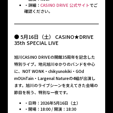
・詳細：
CASINO DRIVE 公式サイト
でご
確認ください。
● 5月16日（土） CASINO★DRIVE
35th SPECIAL LIVE
旭川CASINO DRIVEの開館35周年を記念した
特別ライブ。地元旭川ゆかりのバンドを中心
に、NOT WONK・chikyunokiki・GOd
mOUnTain・Largenal Natureの4組が出演し
ます。旭川のライブシーンを支えてきた会場の
節目を祝う、特別な一夜です。
・日時：2026年5月16日（土）
・開場：18:00 / 開演：18:30