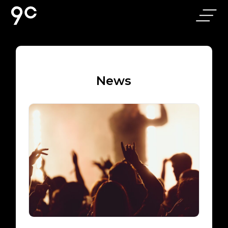
ホーム
アクセス
N
e
w
s
お部屋
よくある質問
9C Cafe & Bar
お問い合わせ
｜旭川駅前の
落ち着いたカ
フェバー
軽朝食
個人情報保護方針
ニュース
ギャラリー