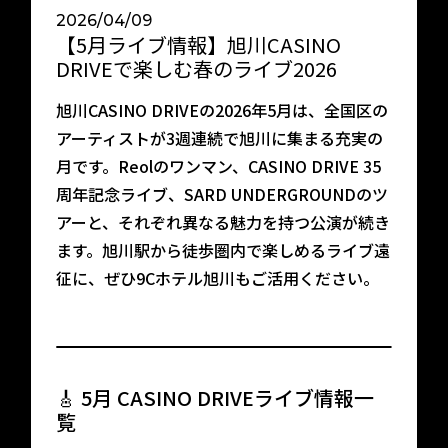
イベント
宿泊約款
2026/04/09
【5月ライブ情報】旭川CASINO
館内案内
会社概要
DRIVEで楽しむ春のライブ2026
旭川CASINO DRIVEの2026年5月は、全国区の
アーティストが3週連続で旭川に集まる充実の
月です。Reolのワンマン、CASINO DRIVE 35
周年記念ライブ、SARD UNDERGROUNDのツ
アーと、それぞれ異なる魅力を持つ公演が続き
ます。旭川駅から徒歩圏内で楽しめるライブ遠
征に、ぜひ9Cホテル旭川もご活用ください。
🎸 5月 CASINO DRIVEライブ情報一
覧