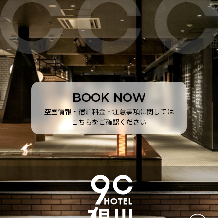
B
O
O
K
N
O
W
空室情報・宿泊料金・注意事項に関しては
こちらをご確認ください