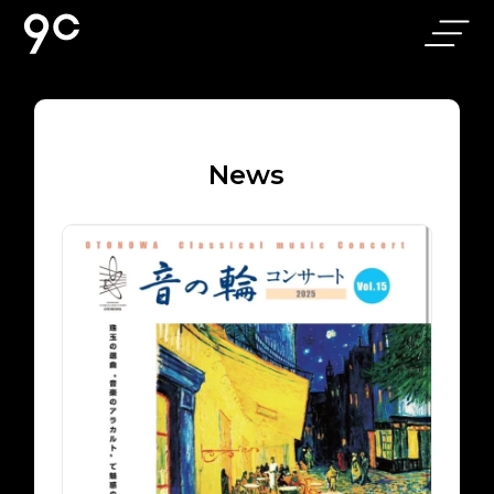
ホーム
アクセス
N
e
w
s
お部屋
よくある質問
9C Cafe & Bar
お問い合わせ
｜旭川駅前の
落ち着いたカ
フェバー
軽朝食
個人情報保護方針
ニュース
ギャラリー