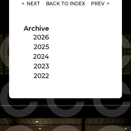
< NEXT
BACK TO
INDEX
PREV >
Archive
2026
2025
2024
2023
2022