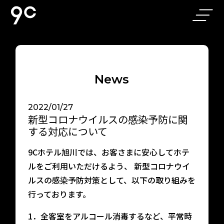
ホーム
アクセス
N
e
w
s
お部屋
よくある質問
2022/01/27
新型コロナウイルスの感染予防に関
9C Cafe & Bar
お問い合わせ
する対応について
｜旭川駅前の
落ち着いたカ
9Cホテル旭川では、お客さまに安心してホテ
フェバー
ルをご利用いただけるよう、 新型コロナウイ
ルスの感染予防対策として、以下の取り組みを
軽朝食
個人情報保護方針
行っております。
ニュース
ギャラリー
1．全客室をアルコール消毒するなど、平常時