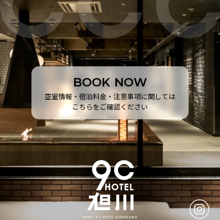
B
O
O
K
N
O
W
空室情報・宿泊料金・注意事項に関しては
こちらをご確認ください