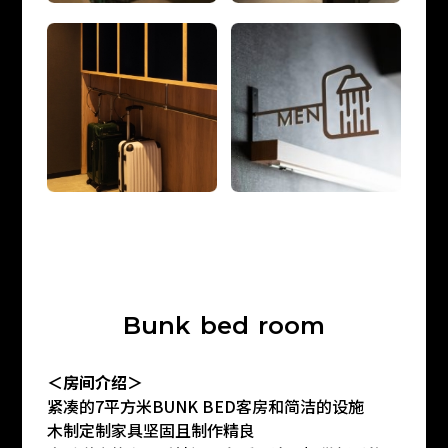
B
u
n
k
b
e
d
r
o
o
m
＜房间介绍＞
紧凑的7平方米BUNK BED客房和简洁的设施
木制定制家具坚固且制作精良