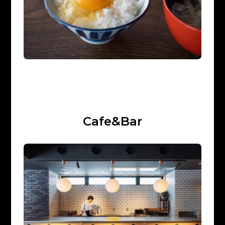
C
a
f
e
&
B
a
r