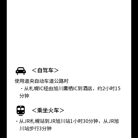
＜自驾车＞
使用道央自动车道公路时
・从札幌IC经由旭川鷹栖IC到酒店，约2小时15
分钟
＜乘坐火车＞
・从JR札幌站到JR旭川站1小时30分钟，从JR旭
川站步行3分钟