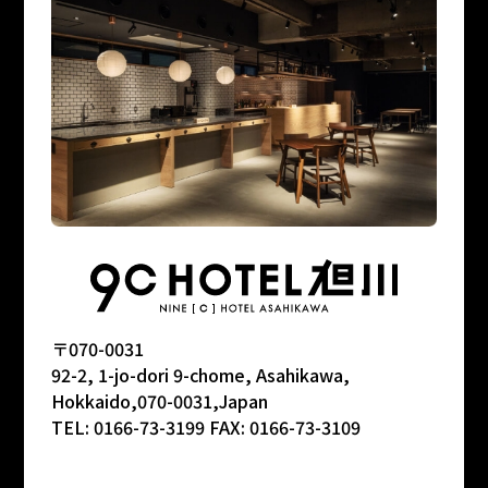
〒070-0031
92-2, 1-jo-dori 9-chome, Asahikawa,
Hokkaido,
070-0031,
Japan
TEL:
0166-73-3199
FAX: 0166-73-3109