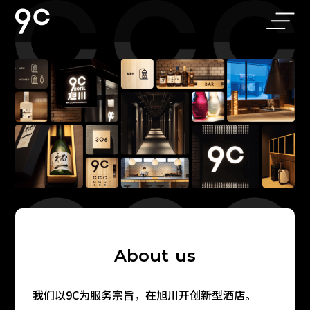
Home
Morning
About us
Cafe&Bar
Rooms
Access
Bathroom
Parking
Facilities
A
b
o
u
t
u
s
我们以9C为服务宗旨，在旭川开创新型酒店。