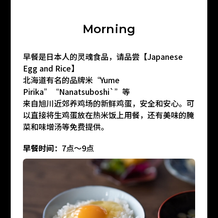
M
o
r
n
i
n
g
早餐是日本人的灵魂食品，请品尝【Japanese
Egg and Rice】
北海道有名的品牌米“Yume
Pirika”“Nanatsuboshi`”等
来自旭川近郊养鸡场的新鲜鸡蛋，安全和安心。可
以直接将生鸡蛋放在热米饭上用餐，还有美味的腌
菜和味增汤等免费提供。
早餐时间
：7点～9点