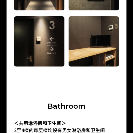
B
a
t
h
r
o
o
m
＜共用淋浴房和卫生间＞
2至4楼的每层楼均设有男女淋浴房和卫生间