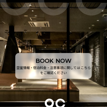
B
O
O
K
N
O
W
空室情報・宿泊料金・注意事項に関しては こちら
をご確認ください